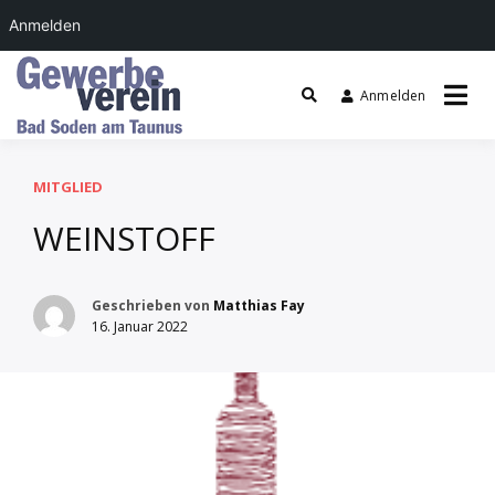
Anmelden
Zum
Inhalt
Anmelden
springen
Gewerbeverein Bad
Soden
MITGLIED
WEINSTOFF
Geschrieben von
Matthias Fay
16. Januar 2022