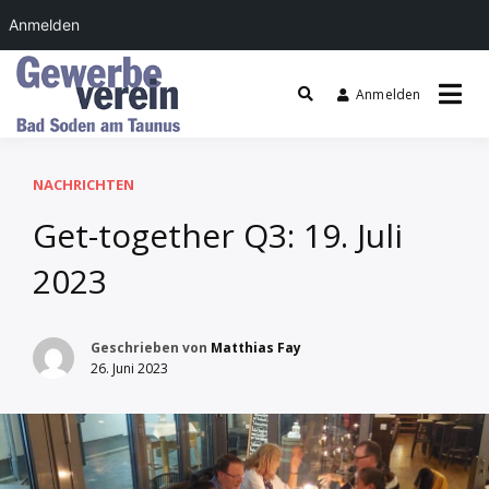
Anmelden
Zum
Inhalt
Anmelden
springen
Gewerbeverein Bad
Soden
NACHRICHTEN
Get-together Q3: 19. Juli
2023
Geschrieben von
Matthias Fay
26. Juni 2023